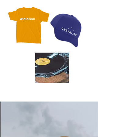
W
idinson